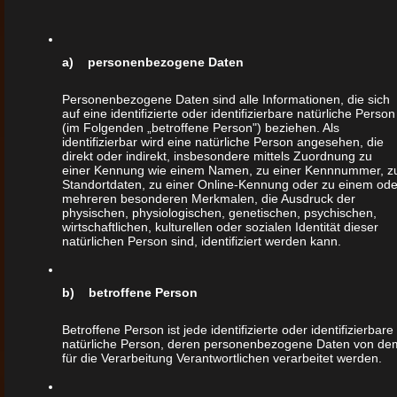
In der Regel besteht eine solche
Qualitätssicherung aus 5 Begehungen
während der wesentlichen Bauphasen.
a) personenbezogene Daten
Aber auch weitere Begehungen können
Personenbezogene Daten sind alle Informationen, die sich
individuell vereinbart werden.
auf eine identifizierte oder identifizierbare natürliche Person
(im Folgenden „betroffene Person") beziehen. Als
identifizierbar wird eine natürliche Person angesehen, die
Das kostet wieder – werden Sie denken! „JA“
direkt oder indirekt, insbesondere mittels Zuordnung zu
einer Kennung wie einem Namen, zu einer Kennnummer, z
– Eine baubegleitende 5-Punkte-
Standortdaten, zu einer Online-Kennung oder zu einem ode
mehreren besonderen Merkmalen, die Ausdruck der
Qualitätssicherung kostet zwischen 1,5 bis 3
physischen, physiologischen, genetischen, psychischen,
wirtschaftlichen, kulturellen oder sozialen Identität dieser
% Ihrer geschätzten Baukosten des
natürlichen Person sind, identifiziert werden kann.
Gebäudes, abhängig vom
Ausführungsstandard. Beispiel Baukosten für
b) betroffene Person
das Gebäude (ohne Grundstück und
Betroffene Person ist jede identifizierte oder identifizierbare
Nebenkosten) 220.000,- € x 2 % = 4.400,- €
natürliche Person, deren personenbezogene Daten von de
Sachverständigen – Kosten. Aber:
für die Verarbeitung Verantwortlichen verarbeitet werden.
Beispielsweise kostet eine mangelhafte