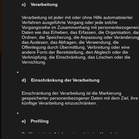
Kellerabdichtung laut Statistik 60.000,- € im
c) Verarbeitung
Mittel an Instandsetzungskosten.
Verarbeitung ist jeder mit oder ohne Hilfe automatisierter
Folgeschäden sind hier nicht berücksichtigt.
Verfahren ausgeführte Vorgang oder jede solche
Vorgangsreihe im Zusammenhang mit personenbezogenen
Das lässt sich vermeiden!
Daten wie das Erheben, das Erfassen, die Organisation, da
Ordnen, die Speicherung, die Anpassung oder Veränderung
das Auslesen, das Abfragen, die Verwendung, die
Offenlegung durch Übermittlung, Verbreitung oder eine
_____________________________________________
andere Form der Bereitstellung, den Abgleich oder die
Verknüpfung, die Einschränkung, das Löschen oder die
Vernichtung.
Ob Wohnung, Ein-, Zwei- oder
Mehrfamilienhaus. Sie als Käufer sollten
d) Einschränkung der Verarbeitung
einen tieferen Einblick in die Qualität Ihrer
neuen Immobilie werfen. Hier unterstütze ich
Einschränkung der Verarbeitung ist die Markierung
gespeicherter personenbezogener Daten mit dem Ziel, ihre
Sie und zeige Ihnen offensichtliche Mängel
künftige Verarbeitung einzuschränken.
auf und gebe Ihnen Modernisierungs- und
Instandsetzungshinweise.
e) Profiling
Profiling ist jede Art der automatisierten Verarbeitung
_____________________________________________