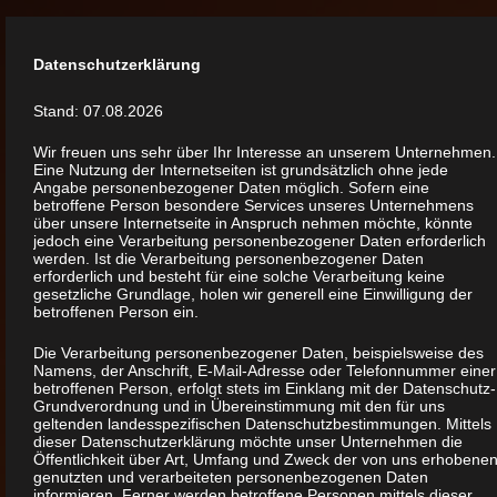
Zum
Datenschutzerklärung
Inhalt
BAUSACO
springen
Stand: 07.08.2026
Qualitätssicherung
(Enter
Bau
Wir freuen uns sehr über Ihr Interesse an unserem Unternehmen.
drücken)
Eine Nutzung der Internetseiten ist grundsätzlich ohne jede
Angabe personenbezogener Daten möglich. Sofern eine
betroffene Person besondere Services unseres Unternehmens
über unsere Internetseite in Anspruch nehmen möchte, könnte
jedoch eine Verarbeitung personenbezogener Daten erforderlich
werden. Ist die Verarbeitung personenbezogener Daten
erforderlich und besteht für eine solche Verarbeitung keine
gesetzliche Grundlage, holen wir generell eine Einwilligung der
betroffenen Person ein.
Die Verarbeitung personenbezogener Daten, beispielsweise des
Namens, der Anschrift, E-Mail-Adresse oder Telefonnummer einer
betroffenen Person, erfolgt stets im Einklang mit der Datenschutz-
Grundverordnung und in Übereinstimmung mit den für uns
geltenden landesspezifischen Datenschutzbestimmungen. Mittels
dieser Datenschutzerklärung möchte unser Unternehmen die
Öffentlichkeit über Art, Umfang und Zweck der von uns erhobenen
genutzten und verarbeiteten personenbezogenen Daten
QUALITÄSSICHERUNG BAU
informieren. Ferner werden betroffene Personen mittels dieser