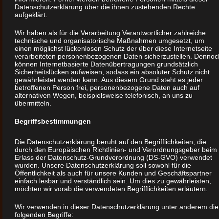
Datenschutzerklärung über die ihnen zustehenden Rechte
aufgeklärt.
Mein Haupttätigkeitsfeld als
Wir haben als für die Verarbeitung Verantwortlicher zahlreiche
Bausachverständiger liegt in der
technische und organisatorische Maßnahmen umgesetzt, um
einen möglichst lückenlosen Schutz der über diese Internetseite
baubegleitenden Qualitätssicherung Ihres
verarbeiteten personenbezogenen Daten sicherzustellen. Dennoc
können Internetbasierte Datenübertragungen grundsätzlich
Neubauvorhabens und bei der
Sicherheitslücken aufweisen, sodass ein absoluter Schutz nicht
Begutachtung von gebrauchten Immobilien.
gewährleistet werden kann. Aus diesem Grund steht es jeder
betroffenen Person frei, personenbezogene Daten auch auf
alternativen Wegen, beispielsweise telefonisch, an uns zu
übermitteln.
Bei wesentlichen Bauphasen ist es für
Sie als Nichtfachmann notwendig, einen
Begriffsbestimmungen
Sachverständigen hinzuzuziehen, um
Die Datenschutzerklärung beruht auf den Begrifflichkeiten, die
wesentliche Schäden an Ihrem Gebäude
durch den Europäischen Richtlinien- und Verordnungsgeber beim
Erlass der Datenschutz-Grundverordnung (DS-GVO) verwendet
zu vermeiden oder verringern zu können.
wurden. Unsere Datenschutzerklärung soll sowohl für die
Öffentlichkeit als auch für unsere Kunden und Geschäftspartner
einfach lesbar und verständlich sein. Um dies zu gewährleisten,
möchten wir vorab die verwendeten Begrifflichkeiten erläutern.
…hier kann ich Sie unterstützen:
Wir verwenden in dieser Datenschutzerklärung unter anderem die
folgenden Begriffe: